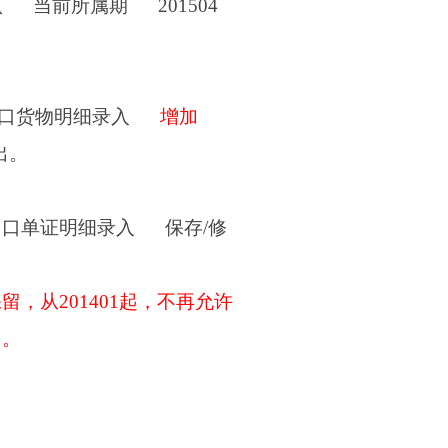
认
当前所属期
201504
口货物明细录入
增加
出。
出口单证明细录入
保存
/
修
保留，从
201401
起，不再允许
用。