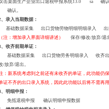
双击桌面生产企业出口退税申报系统
13.0
sa
确
确认。
2
、录入当期数据：
基础数据采集
出口货物劳物明细明细录入
出
（注：增加录入界面详细讲述）
保存
/
修改
/
放弃
/
退
3
、收齐前期单证：
基础数据采集
出口货物劳务明细录入
收齐
改
/
放弃
/
退出。
注：新系统考虑到之前还有未收齐的单证，此功能仍
单证不齐的出口录入系统，因此此功能以后将不需再
4
、明细申报：
免抵退税申报
确认明细申报数据