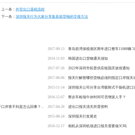
上一条：
外贸出口退税流程
下一条：
深圳报关行为大家分享集装箱货物的交接方法
2017-09-13
青岛前湾保税港区两年进口整车11000辆 
2014-11-03
韩国进出口货物通关须知
2017-07-26
2022年深圳市拓普供应链国庆放假通知
2017-06-06
报关行解密哪些货物必须到指定口岸报关
2015-11-14
深圳报关公司分享台湾吸附式干燥机进口
2016-12-07
寮步车检场午休时间可否增派人手？
岸查不到是怎么回事？...
2017-04-26
进出口报关清关所需资料
2015-08-24
深圳报关行发展史
2016-12-17
相机从深圳机场进口报关需要做3C吗