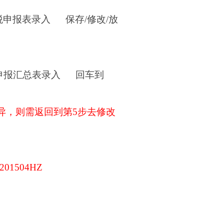
税申报表录入
保存
/
修改
/
放
申报汇总表录入
回车到
异，则需返回到第
5
步去修改
201504HZ