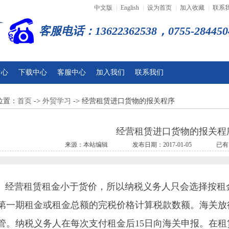
中文版
|
English
|
设为首页
|
加入收藏
|
联系
客服电话：13622362538，0755-284450
中心
下载中心
客服中心
加入我们
联系我们
位置：
首页
->
外贸学习
-> 经营租赁进口货物的报关程序
经营租赁进口货物的报关程
来源：本站编辑 发布日期：2017-01-05 已有 2
经营租赁租金小于货价，所以纳税义务人只会选择按租
第一期租金或租金总额的完税价格计算税款数额。海关放
管。纳税义务人在每次支付租金后15日向海关申报。在租