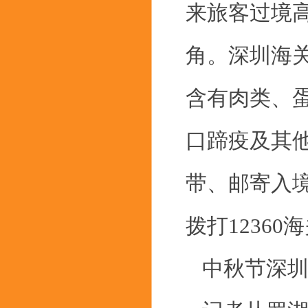
来旅客过境
角。深圳海
含有肉类、
口蹄疫及其
带、邮寄入
拨打1236
中秋节深圳