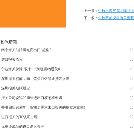
上一条：
中秋出境买 深圳海关
下一条：
中秋节前深圳海关查获
其他新闻
南京海关助跨境电商出口“赶集”
20
进口报关流程
20
宁波海关保障“双十一”跨境货物通关0
20
深圳海关提醒，肉、蛋类月饼禁止携带入境
20
深圳报关期限规定
20
报关公司说说2018年进出口权怎样申请
20
香港回归20周年，货物走香港出口报关的朋友注意啦!
20
进口报关的3C认证办理
20
无单证成品的进口退运办理
20