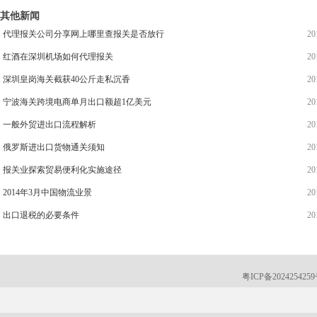
其他新闻
代理报关公司分享网上哪里查报关是否放行
20
红酒在深圳机场如何代理报关
20
深圳皇岗海关截获40公斤走私沉香
20
宁波海关跨境电商单月出口额超1亿美元
20
一般外贸进出口流程解析
20
俄罗斯进出口货物通关须知
20
报关业探索贸易便利化实施途径
20
2014年3月中国物流业景
20
出口退税的必要条件
20
粤ICP备202425425