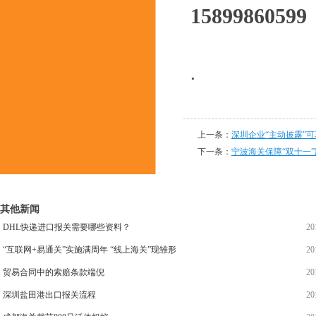
15899860599
.
上一条：
深圳企业“主动披露”
下一条：
宁波海关保障“双十一”
其他新闻
DHL快递进口报关需要哪些资料？
20
“互联网+易通关”实施满周年 “线上海关”现雏形
20
贸易合同中的索赔条款端倪
20
深圳盐田港出口报关流程
20